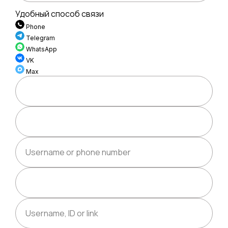
Удобный способ связи
Phone
Telegram
Нажимая на кнопку "ОТПРАВИТЬ", я подтверждаю ознакомление
и даю
Согласие на обработку моих персональных
WhatsApp
данных
в порядке и на условиях, указанных в
Политике обработки
VK
персональных данных
Max
Username or phone number
Username, ID or link