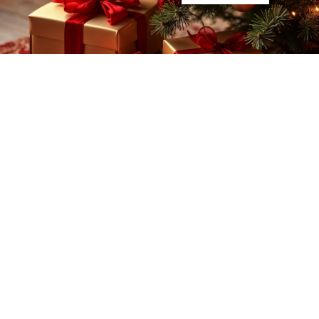
Адрес:
г.СПб ул. Громова д.4
Телефон:
+7 (952) 208-28-89
Наш график:
Пн-Пт: 10:00-19:00
Для заявок:
Zapros@gs-web.ru
Telegram
MAX
Согласие на обработку моих персональных данных
Политике обработки персональных данных