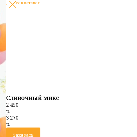
вернуться в каталог
Сливочный микс
2 450
р.
3 270
р.
Заказать