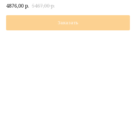
4876,00
р.
5467,00
р.
Заказать