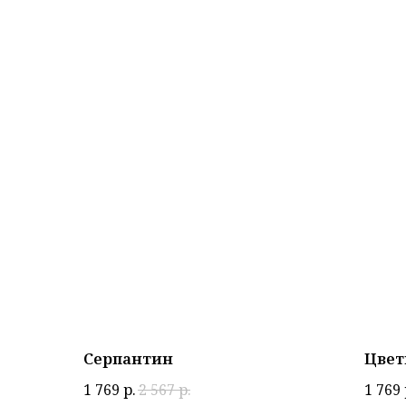
Серпантин
Цве
1 769
р.
2 567
р.
1 769