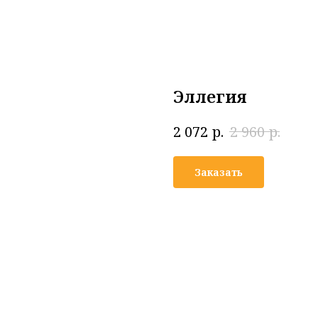
Эллегия
р.
р.
2 072
2 960
Заказать