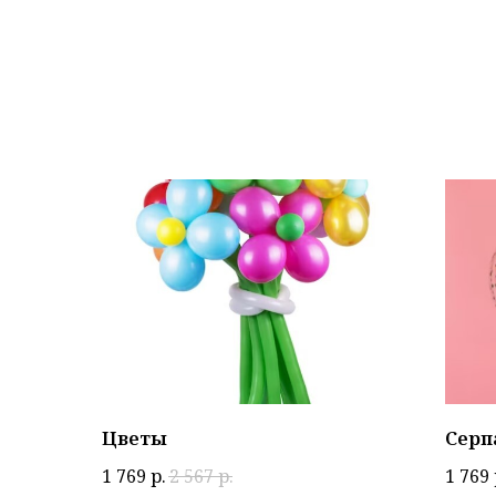
Цветы
Серп
1 769
р.
2 567
р.
1 769