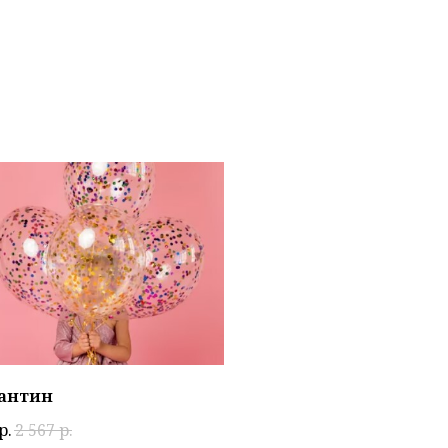
антин
р.
2 567
р.